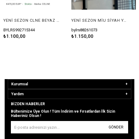
YENİ SEZON CLNE BEYAZ TSHİRT
YENİ SEZON MİU SİYAH YAZILI CROP TSHİRT
BYLRS992715344
bylrs88261073
B
₺1.100,00
₺1.150,00
₺
Kurumsal
Yardım
BIZDEN HABERLER
Bültenimize Üye Olun ! Tüm İndirim ve Fırsatlardan İlk Sizin
Haberiniz Olsun !
GÖNDER