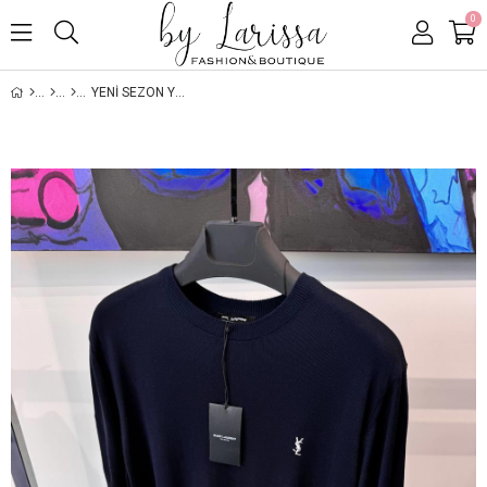
0
YENİ SEZON YSL LACİVERT TRİKO TSHİRT