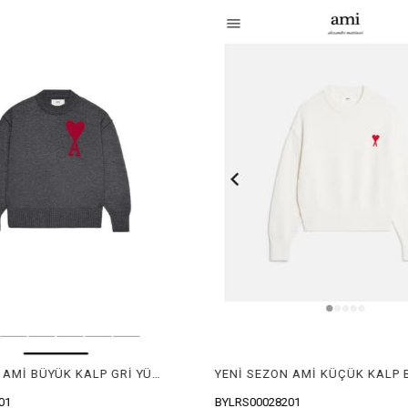
YENİ SEZON AMİ KÜÇÜK KALP BEYAZ YÜN KAZAK
BYLRS00028201
BYLRS00028