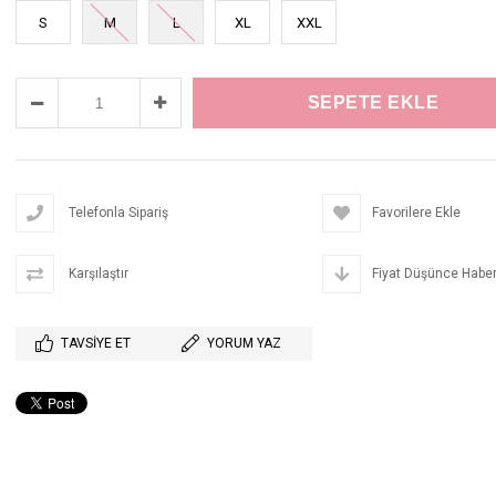
S
M
L
XL
XXL
Telefonla Sipariş
Favorilere Ekle
Karşılaştır
Fiyat Düşünce Haber
TAVSIYE ET
YORUM YAZ