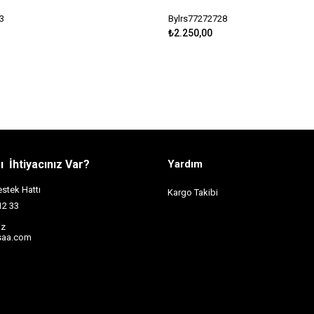
3
Bylrs77272728
₺2.250,00
 İhtiyacınız Var?
Yardım
tek Hattı
Kargo Takibi
12 33
iz
saa.com