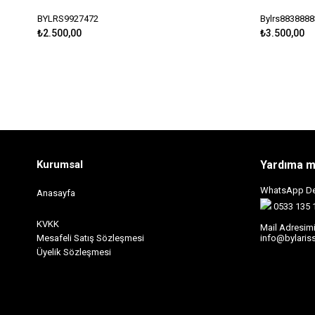
BYLRS9927472
Bylrs8838888
₺2.500,00
₺3.500,00
Kurumsal
Yardıma mı
WhatsApp Des
Anasayfa
0533 135 
K
VKK
Mail Adresim
Mesafeli Satış Sözleşmesi
info@bylaris
Ü
yelik Sözleşmesi